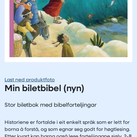
Last ned produktfoto
Min biletbibel (nyn)
Stor biletbok med bibelforteljingar
Historiene er fortalde i eit enkelt språk som er lett for
borna å forstå, og som egnar seg godt for høgtlesing.
Etter kvart kan barna også lese forteljingane sjølv. 2-8