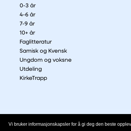
0-3 år
4-6 år
7-9 år
10+ år
Faglitteratur
Samisk og Kvensk
Ungdom og voksne
Utdeling
KirkeTrapp
© Copyright 2026 IKO |
Personvernerklæring
Vi bruker informasjonskapsler for å gi deg den beste oppleve