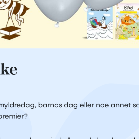
kke
, myldredag, barnas dag eller noe annet
 premier?