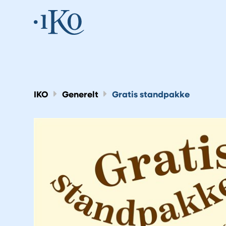
IKO
Generelt
Gratis standpakke