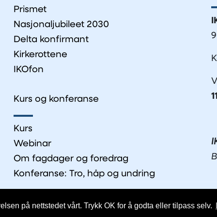
Prismet
I
Nasjonaljubileet 2030
9
Delta konfirmant
Kirkerottene
K
IKOfon
V
1
Kurs og konferanse
Kurs
I
Webinar
B
Om fagdager og foredrag
Konferanse: Tro, håp og undring
lsen på nettstedet vårt. Trykk OK for å godta eller tilpass selv.