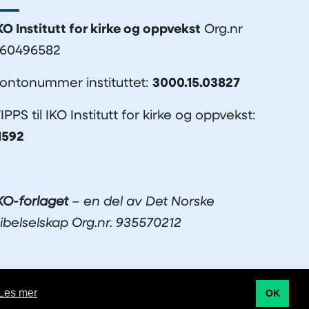
KO Institutt for kirke og oppvekst
Org.nr
60496582
ontonummer instituttet:
3000.15.03827
IPPS til IKO Institutt for kirke og oppvekst:
1592
KO-forlaget
– en del av Det Norske
ibelselskap Org.nr. 935570212
Utviklet av Netlab
|
Publiseres i eRedaktør
Les mer
OK