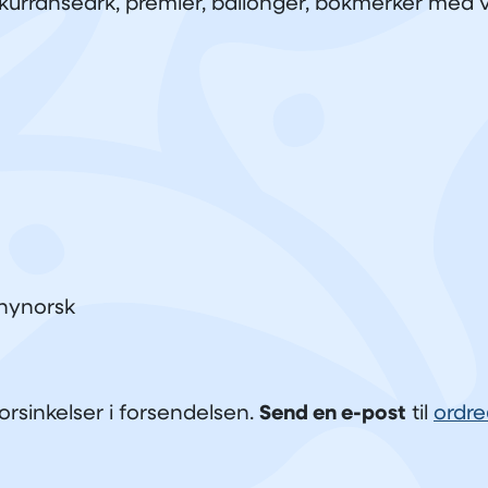
nkurranseark, premier, ballonger, bokmerker med v
 nynorsk
forsinkelser i forsendelsen.
Send en e-post
til
ordre