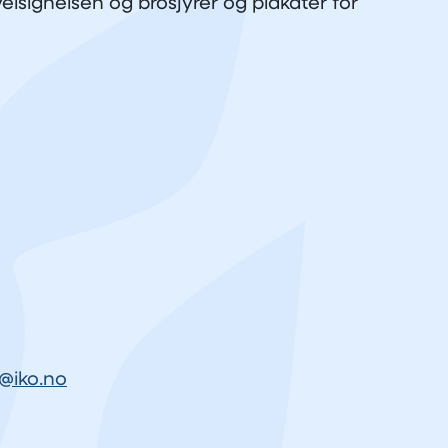
elsignelsen og brosjyrer og plakater for
@iko.no