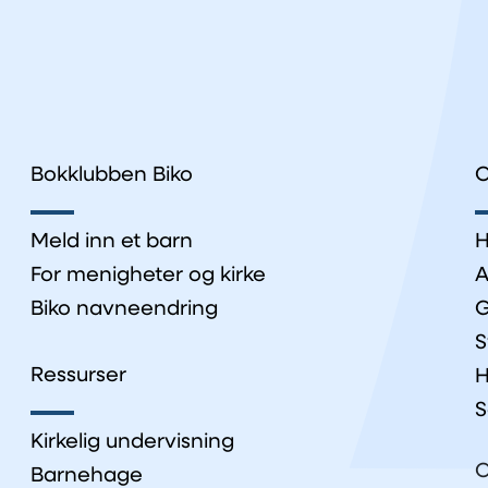
Bokklubben Biko
O
Meld inn et barn
H
For menigheter og kirke
A
Biko navneendring
G
S
Ressurser
H
S
Kirkelig undervisning
O
Barnehage