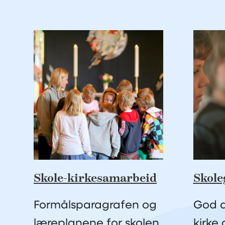
Skole-kirkesamarbeid
Skole
Formålsparagrafen og
God d
læreplanene for skolen
kirke 