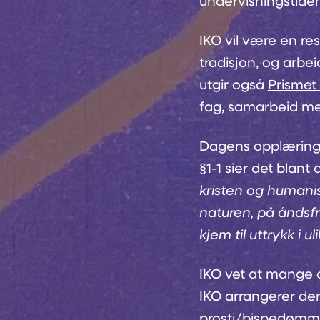
undervisningstiden
IKO vil være en res
tradisjon, og arbei
utgir også
Prismet 
fag, samarbeid mel
Dagens opplærings
§1-1 sier det blant 
kristen og humanis
naturen, på åndsfri
kjem til uttrykk i 
IKO vet at mange o
IKO arrangerer der
prosti/bispedømm