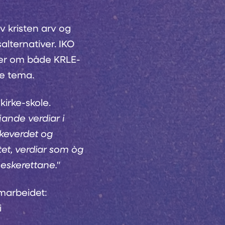
av kristen arv og
alternativer. IKO
er om både KRLE-
ke tema.
irke-skole.
jande verdiar i
skeverdet og
itet, verdiar som òg
neskerettane."
amarbeidet:
i