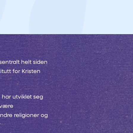
entralt helt siden
tutt for Kristen
 har utviklet seg
 være
dre religioner og
v