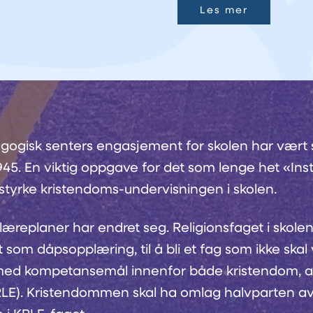
Les mer
agogisk senters engasjement for skolen har vært s
1945. En viktig oppgave for det som lenge het «Insti
styrke kristendoms-undervisningen i skolen.
læreplaner har endret seg. Religionsfaget i skolen
t som dåpsopplæring, til å bli et fag som ikke skal
ed kompetansemål innenfor både kristendom, an
KRLE). Kristendommen skal ha omlag halvparten a