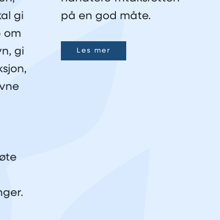
al gi
på en god måte.
p om
yn, gi
Les mer
ksjon,
evne
øte
nger.