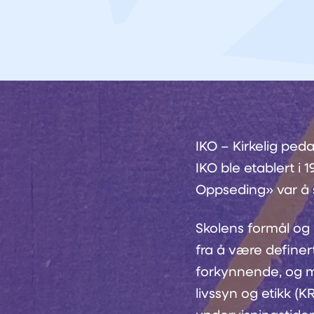
IKO – Kirkelig ped
IKO ble etablert i 
Oppseding» var å 
Skolens formål og 
fra å være definer
forkynnende, og m
livssyn og etikk (