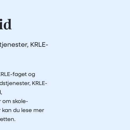
id
jenester, KRLE-
KRLE-faget og
dstjenester, KRLE-
,
r om skole-
r kan du lese mer
retten.