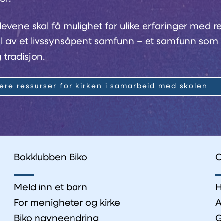
levene skal få mulighet for ulike erfaringer med re
l av et livssynsåpent samfunn – et samfunn som s
 tradisjon.
lere ressurser for kirken i samarbeid med skolen
Bokklubben Biko
O
Meld inn et barn
H
For menigheter og kirke
A
Biko navneendring
G