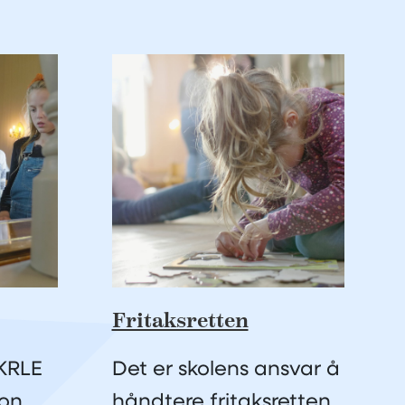
Fritaksretten
 KRLE
Det er skolens ansvar å
on,
håndtere fritaksretten