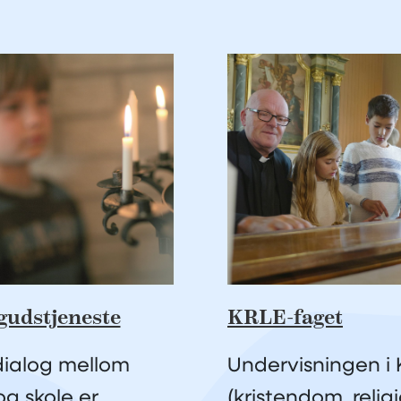
gudstjeneste
KRLE-faget
ialog mellom
Undervisningen i
og skole er
(kristendom, religi