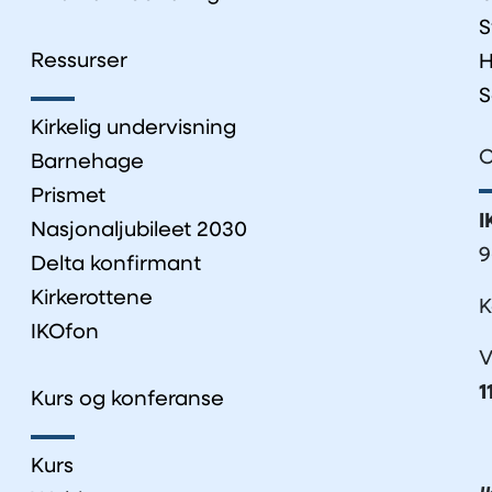
S
Ressurser
H
S
Kirkelig undervisning
O
Barnehage
Prismet
I
Nasjonaljubileet 2030
9
Delta konfirmant
Kirkerottene
K
IKOfon
V
1
Kurs og konferanse
Kurs