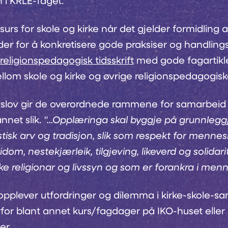
 i KRLE-faget.
surs for skole og kirke når det gjelder formidling 
der for å konkretisere gode praksiser og handlings
religionspedagogisk tidsskrift
med gode fagartikl
lom skole og kirke og øvrige religionspedagogis
lov gir de overordnede rammene for samarbeid k
annet slik.
"...Opplæringa skal byggje på grunnlegg
tisk arv og tradisjon, slik som respekt for menne
dom, nestekjærleik, tilgjeving, likeverd og solidar
ulike religionar og livssyn og som er forankra i men
pplever utfordringer og dilemma i kirke-skole-s
for blant annet kurs/fagdager på IKO-huset eller 
er.