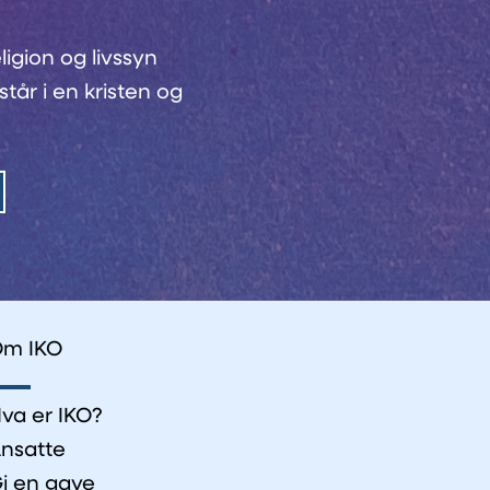
ligion og livssyn
tår i en kristen og
m IKO
va er IKO?
nsatte
i en gave