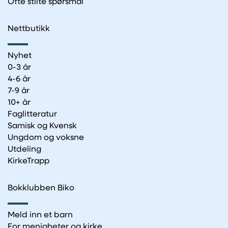
Ofte stilte spørsmål
Nettbutikk
Nyhet
0-3 år
4-6 år
7-9 år
10+ år
Faglitteratur
Samisk og Kvensk
Ungdom og voksne
Utdeling
KirkeTrapp
Bokklubben Biko
Meld inn et barn
For menigheter og kirke