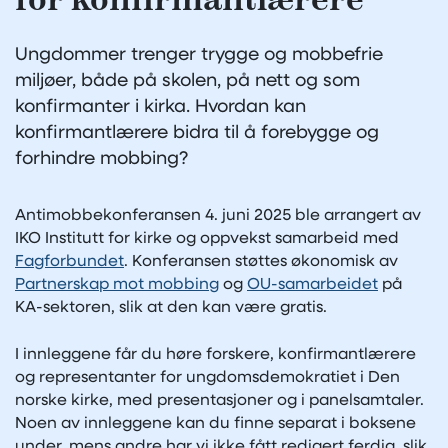
Ungdommer trenger trygge og mobbefrie
miljøer, både på skolen, på nett og som
konfirmanter i kirka. Hvordan kan
konfirmantlærere bidra til å forebygge og
forhindre mobbing?
Antimobbekonferansen 4. juni 2025 ble arrangert av
IKO Institutt for kirke og oppvekst samarbeid med
Fagforbundet
. Konferansen støttes økonomisk av
Partnerskap mot mobbing
og
OU-samarbeidet
på
KA-sektoren, slik at den kan være gratis.
I innleggene får du høre forskere, konfirmantlærere
og representanter for ungdomsdemokratiet i Den
norske kirke, med presentasjoner og i panelsamtaler.
Noen av innleggene kan du finne separat i boksene
under, mens andre har vi ikke fått redigert ferdig, slik