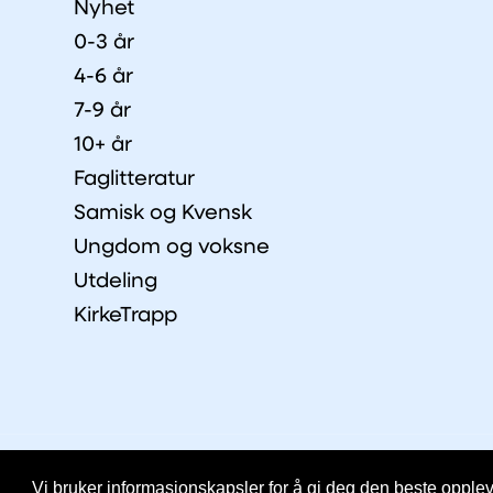
Nyhet
0-3 år
4-6 år
7-9 år
10+ år
Faglitteratur
Samisk og Kvensk
Ungdom og voksne
Utdeling
KirkeTrapp
© Copyright 2026 IKO |
Personvernerklæring
Vi bruker informasjonskapsler for å gi deg den beste oppleve