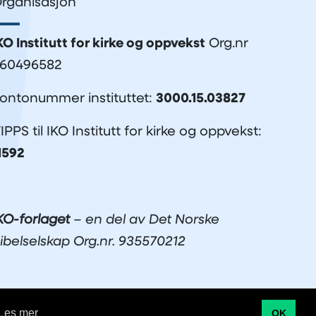
rganisasjon
KO Institutt for kirke og oppvekst
Org.nr
60496582
ontonummer instituttet:
3000.15.03827
IPPS til IKO Institutt for kirke og oppvekst:
1592
KO-forlaget
– en del av Det Norske
ibelselskap Org.nr. 935570212
Utviklet av Netlab
|
Publiseres i eRedaktør
Les mer
OK