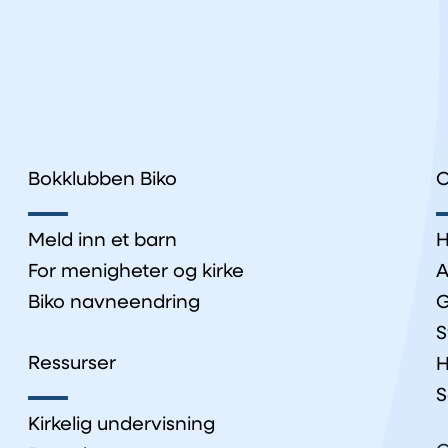
Bokklubben Biko
O
Meld inn et barn
H
For menigheter og kirke
A
Biko navneendring
G
S
Ressurser
H
S
Kirkelig undervisning