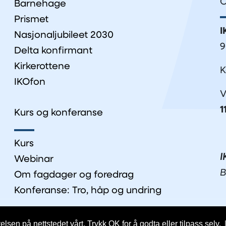
O
Barnehage
Prismet
I
Nasjonaljubileet 2030
9
Delta konfirmant
Kirkerottene
K
IKOfon
V
1
Kurs og konferanse
Kurs
I
Webinar
B
Om fagdager og foredrag
Konferanse: Tro, håp og undring
lsen på nettstedet vårt. Trykk OK for å godta eller tilpass selv.