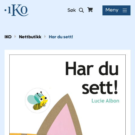
Meny
Søk
IKO
Nettbutikk
Har du sett!