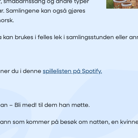
er, småbarnssang og andre typer
år. Samlingene kan også gjøres
norsk.
kan brukes i felles lek i samlingsstunden eller a
nner du i denne
spillelisten på Spotify.
n – Bli med! til dem han møtte.
mann som kommer på besøk om natten, en kvinne s