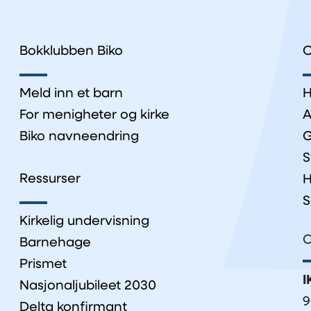
Bokklubben Biko
O
Meld inn et barn
H
For menigheter og kirke
A
Biko navneendring
G
S
Ressurser
H
S
Kirkelig undervisning
O
Barnehage
Prismet
I
Nasjonaljubileet 2030
9
Delta konfirmant