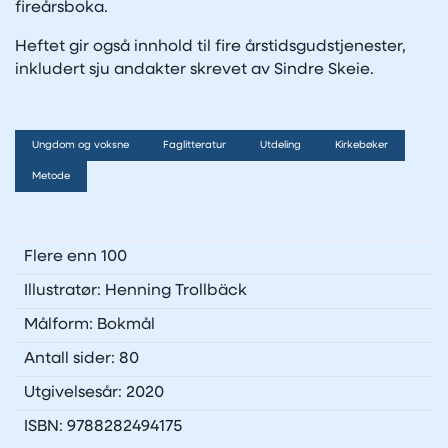
fireårsboka.
Heftet gir også innhold til fire årstidsgudstjenester,
inkludert sju andakter skrevet av Sindre Skeie.
Ungdom og voksne
Faglitteratur
Utdeling
Kirkebøker
Metode
Flere enn 100
Illustratør: Henning Trollbäck
Målform: Bokmål
Antall sider: 80
Utgivelsesår: 2020
ISBN: 9788282494175