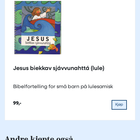
Jesus biekkav sjávvunahttá (lule)
Bibelfortelling for små barn på lulesamisk
99,-
Kjøp
Andre kjøpte også