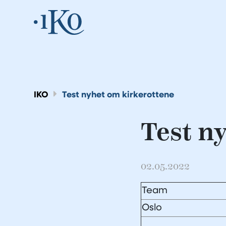
IKO
Test nyhet om kirkerottene
Test n
02.05.2022
Team
Oslo