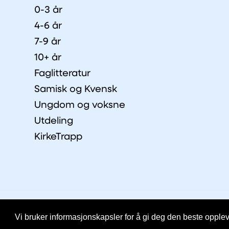
0-3 år
4-6 år
7-9 år
10+ år
Faglitteratur
Samisk og Kvensk
Ungdom og voksne
Utdeling
KirkeTrapp
© Copyright 2026 IKO |
Personvernerklæring
Vi bruker informasjonskapsler for å gi deg den beste oppleve