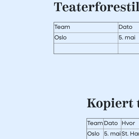
Teaterforesti
Team
Dato
Oslo
5. mai
Kopiert 
Team
Dato
Hvor
Oslo
5. mai
St. H