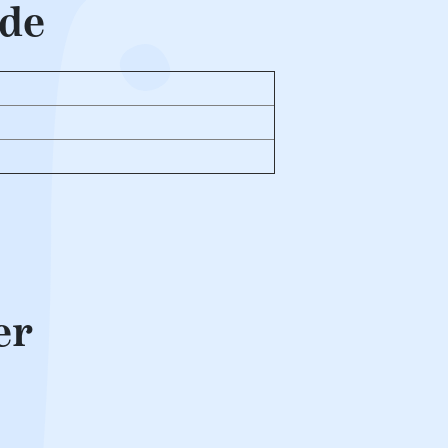
dde
er