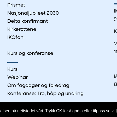
Prismet
I
Nasjonaljubileet 2030
9
Delta konfirmant
Kirkerottene
K
IKOfon
V
1
Kurs og konferanse
Kurs
I
Webinar
B
Om fagdager og foredrag
Konferanse: Tro, håp og undring
lsen på nettstedet vårt. Trykk OK for å godta eller tilpass selv.