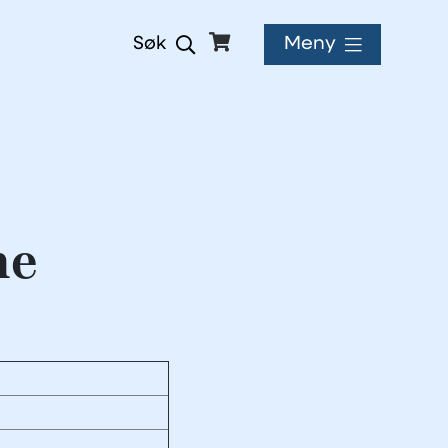
Meny
Søk
ne