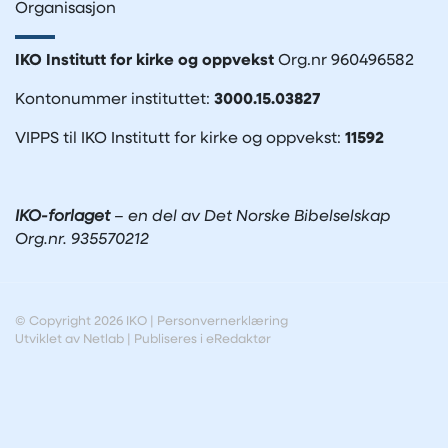
Organisasjon
IKO Institutt for kirke og oppvekst
Org.nr 960496582
Kontonummer instituttet:
3000.15.03827
VIPPS til IKO Institutt for kirke og oppvekst:
11592
IKO-forlaget
– en del av Det Norske Bibelselskap
Org.nr. 935570212
© Copyright 2026 IKO |
Personvernerklæring
Utviklet av Netlab
|
Publiseres i eRedaktør