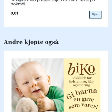
Brosjyre med presentasjon av Biko. Tekst på
bokmål.
0,01
Kjøp
Andre kjøpte også