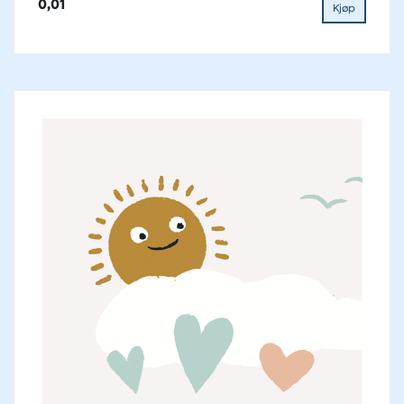
0,01
Kjøp