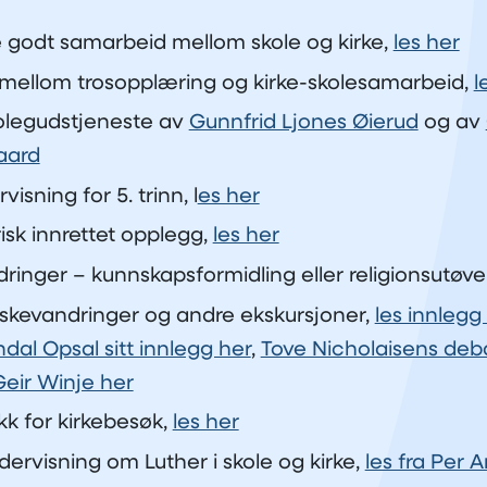
 godt samarbeid mellom skole og kirke,
les her
mellom trosopplæring og kirke-skolesamarbeid,
l
kolegudstjeneste av
Gunnfrid Ljones Øierud
og av
aard
isning for 5. trinn, l
es her
isk innrettet opplegg,
les her
inger – kunnskapsformidling eller religionsutøve
kevandringer og andre ekskursjoner,
les innlegg
dal Opsal sitt innlegg her
,
Tove Nicholaisens deb
Geir Winje her
 for kirkebesøk,
les her
dervisning om Luther i skole og kirke,
les fra Per 