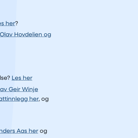
es her
?
Olav Hovdelien og
lse?
Les her
 av Geir Winje
attinnlegg her
, og
Anders Aas her
og