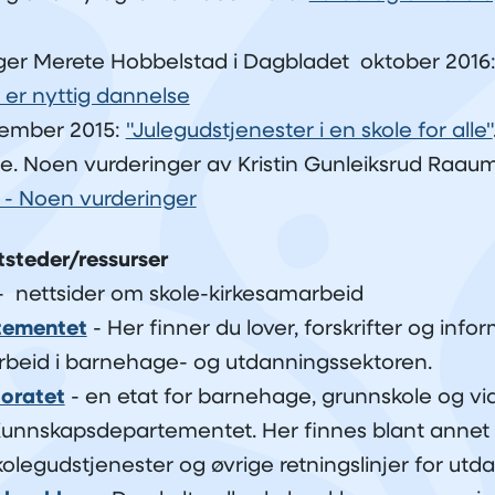
er Merete Hobbelstad i Dagbladet oktober 2016
 er nyttig dannelse
esember 2015:
"Julegudstjenester i en skole for alle"
te. Noen vurderinger av Kristin Gunleiksrud Raau
 - Noen vurderinger
tsteder/ressurser
- nettsider om skole-kirkesamarbeid
tementet
- Her finner du lover, forskrifter og inf
beid i barnehage- og utdanningssektoren.
oratet
- en etat for barnehage, grunnskole og v
unnskapsdepartementet. Her finnes blant annet 
skolegudstjenester og øvrige retningslinjer for utda