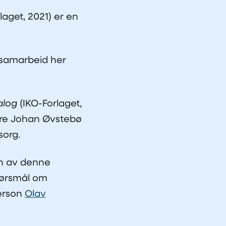
laget, 2021) er en
.
esamarbeid her
alog
(IKO-Forlaget,
 Tore Johan Øvstebø
sorg.
en av denne
pørsmål om
person
Olav