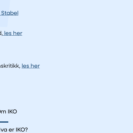
 Stabel
,
les her
skritikk,
les her
m IKO
va er IKO?