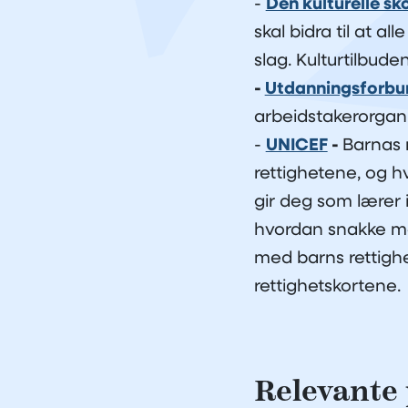
-
Den kulturelle sk
skal bidra til at al
slag. Kulturtilbude
-
Utdanningsforbu
arbeidstakerorgani
-
UNICEF
-
Barnas r
rettighetene, og h
gir deg som lærer
hvordan snakke m
med barns rettighet
rettighetskortene.
Relevante 