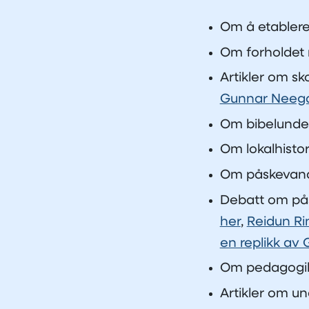
Om å etablere
Om forholdet 
Artikler om s
Gunnar Neeg
Om bibelunderv
Om lokalhistor
Om påskevandr
Debatt om pås
her
,
Reidun Rin
en replikk av 
Om pedagogikk
Artikler om un