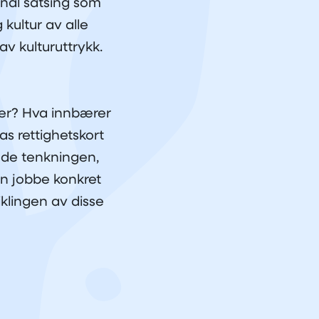
onal satsing som
 kultur av alle
av kulturuttrykk.
er? Hva innbærer
as rettighetskort
nde tenkningen,
n jobbe konkret
iklingen av disse