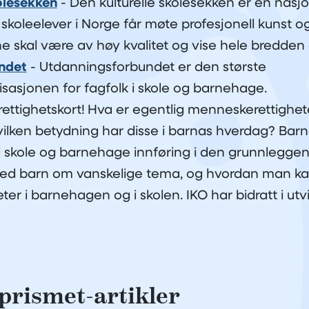
olesekken
- Den kulturelle skolesekken er en nasj
le skoleelever i Norge får møte profesjonell kunst og
ne skal være av høy kvalitet og vise hele bredden 
ndet
- Utdanningsforbundet er den største
sasjonen for fagfolk i skole og barnehage.
ettighetskort!
Hva er egentlig menneskerettighet
vilken betydning har disse i barnas hverdag? Barn
 i skole og barnehage innføring i den grunnlegge
ed barn om vanskelige tema, og hvordan man ka
er i barnehagen og i skolen. IKO har bidratt i utv
prismet-artikler