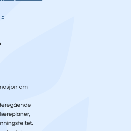
:
-
.
m
ormasjon om
ideregående
læreplaner,
nningsfeltet.