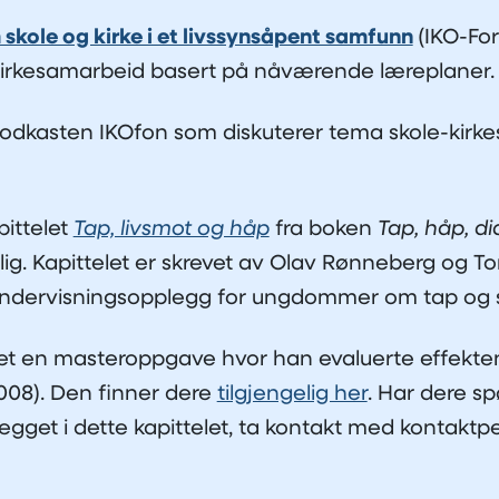
kole og kirke i et livssynsåpent samfunn
(IKO-For
kirkesamarbeid basert på nåværende læreplaner
odkasten IKOfon som diskuterer tema skole-kirk
pittelet
Tap, livsmot og håp
fra boken
Tap, håp, di
ngelig. Kapittelet er skrevet av Olav Rønneberg og
undervisningsopplegg for ungdommer om tap og 
et en masteroppgave hvor han evaluerte effekt
008). Den finner dere
tilgjengelig her
. Har dere s
gget i dette kapittelet, ta kontakt med kontakt