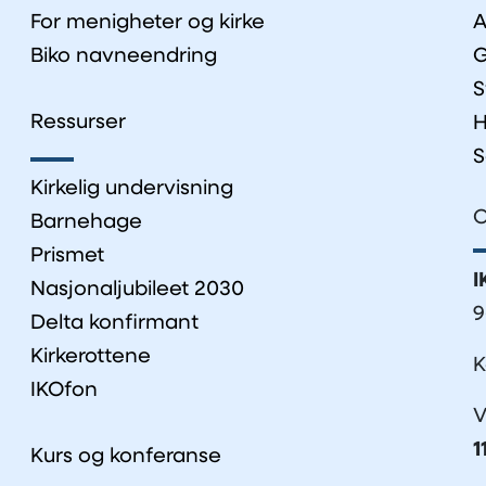
For menigheter og kirke
A
Biko navneendring
G
S
Ressurser
H
S
Kirkelig undervisning
O
Barnehage
Prismet
I
Nasjonaljubileet 2030
9
Delta konfirmant
Kirkerottene
K
IKOfon
V
1
Kurs og konferanse