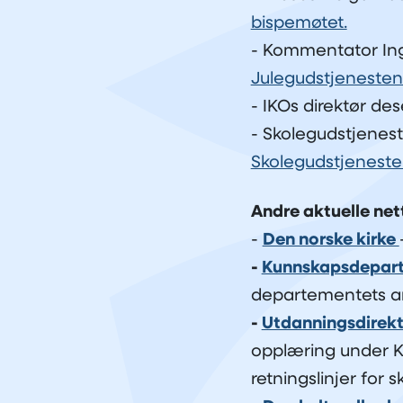
bispemøtet.
- Kommentator Ing
Julegudstjenesten
- IKOs direktør d
- Skolegudstjenes
Skolegudstjeneste
Andre aktuelle net
-
Den norske kirke
-
Kunnskapsdepar
departementets ar
-
Utdanningsdirekt
opplæring under K
retningslinjer for 