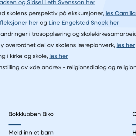
adsen og Sidsel Leth Svensson her
ed skolens perspektiv på ekskursjoner,
les Camilla
fleksjoner her
og
Line Engelstad Snoek her
andringer i trosopplæring og skolekirkesamarbeid
ny overordnet del av skolens læreplanverk,
les her
g i kirke og skole,
les her
stilling av «de andre» - religionsdialog og religion
Bokklubben Biko
O
Meld inn et barn
H