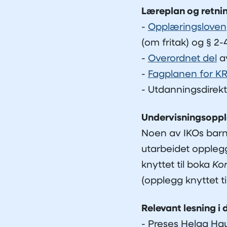
Læreplan og retnin
-
Opplæringsloven
(om fritak) og § 2
-
Overordnet del
av
-
Fagplanen for K
- Utdanningsdirek
Undervisningsoppl
Noen av IKOs barn
utarbeidet oppleg
knyttet til boka
Ko
(opplegg knyttet t
Relevant lesning i
- Preses Helga Ha