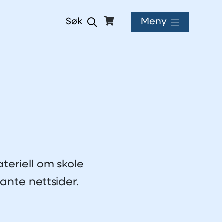
Meny
Søk
teriell om skole
ante nettsider.