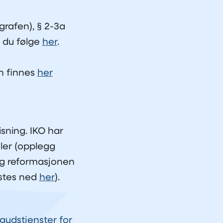
grafen), § 2-3a
n du følge
her
.
an finnes
her
sning. IKO har
ler (opplegg
og reformasjonen
stes ned
her
).
gudstjenster for