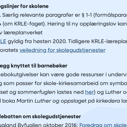
gslinjer for skolene
. Særlig relevante paragrafer er § 1-1 (formålspara
-4 (om KRLE-faget). Høring til ny opplæringslov ka
 læreplanverket
RLE
gyldig fra høsten 2020. Tidligere KRLE-lærepl
toratets
veiledning for skolegudstjenester
egg knyttet til barnebøker
ebokutgivelser kan være gode ressurser i undervi
g som passer for skole-kirkesamarbeid om symbo
rset og sommerfuglen
lastes ned
her
) og Luther 
il boka
Martin Luther og oppslaget på kirkedøra
la
 debatten om skolegudstjenester
ugland Byfuglien oktober 2016:
Foredrag om skole