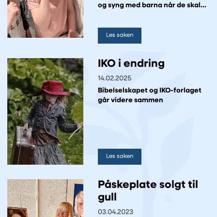
og syng med barna når de skal
pusse tenner.
Les saken
IKO i endring
14.02.2025
Bibelselskapet og IKO-forlaget
går videre sammen
Les saken
Påskeplate solgt til
gull
03.04.2023