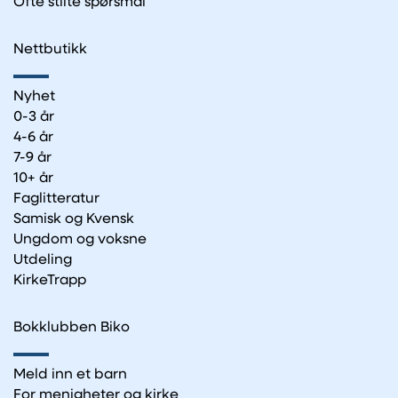
Ofte stilte spørsmål
Nettbutikk
Nyhet
0-3 år
4-6 år
7-9 år
10+ år
Faglitteratur
Samisk og Kvensk
Ungdom og voksne
Utdeling
KirkeTrapp
Bokklubben Biko
Meld inn et barn
For menigheter og kirke