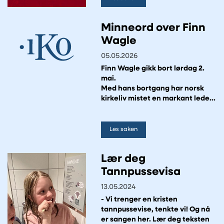
Minneord over Finn
Wagle
05.05.2026
Finn Wagle gikk bort lørdag 2.
mai.
Med hans bortgang har norsk
kirkeliv mistet en markant leder,
en tydelig stemme og et varmt
menneske. For IKO – Institutt for
kirke og oppvekst – mistet vi en
Les saken
av dem som bar og formet
instituttets retning og
Lær deg
selvforståelse i en viktig
periode.
Tannpussevisa
13.05.2024
- Vi trenger en kristen
tannpussevise, tenkte vi! Og nå
er sangen her. Lær deg teksten